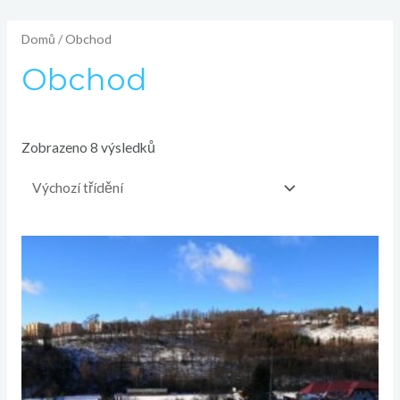
Přeskočit
na
Domů
/ Obchod
obsah
Obchod
Zobrazeno 8 výsledků